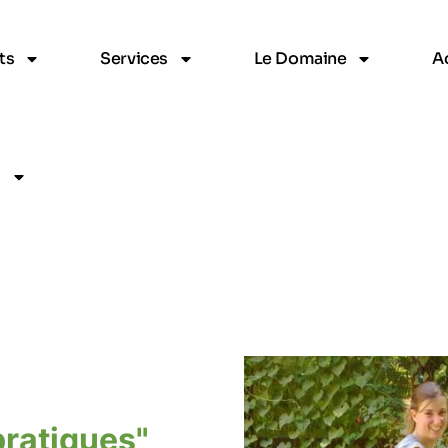
ts
Services
Le Domaine
Ac
s
pratiques"