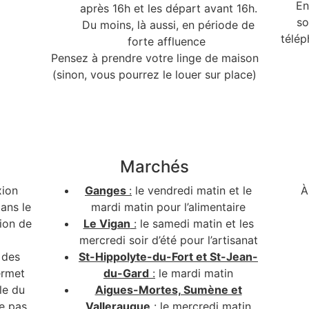
En
après 16h et les départ avant 16h.
so
Du moins, là aussi, en période de
télép
forte affluence
Pensez à prendre votre linge de maison
(sinon, vous pourrez le louer sur place)
Marchés
xion
Ganges
:
le vendredi matin et le
À
ans le
mardi matin pour l’alimentaire
tion de
Le Vigan
:
le samedi matin et les
mercredi soir d’été pour l’artisanat
 des
St-Hippolyte-du-Fort et St-Jean-
ermet
du-Gard
:
le mardi matin
le du
Aigues-Mortes, Sumène et
e pas
Valleraugue
:
le mercredi matin