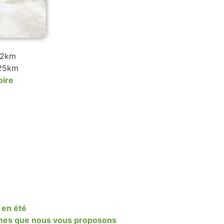
: 2km
 25km
oire
 en été
èmes que nous vous proposons