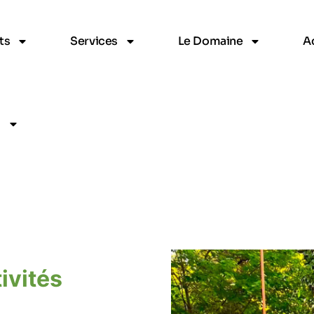
ts
Services
Le Domaine
Ac
s
ivités