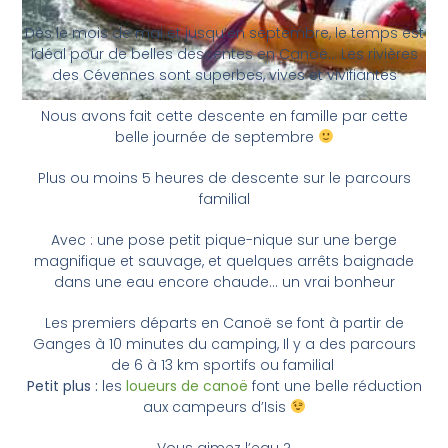
Dès le mois de mai et jusqu’en septembre, le temps est
idéal pour de belles descentes en Canoë… Les rivières
des Cévennes sont superbes, vives et vivifiantes
Nous avons fait cette descente en famille par cette
belle journée de septembre
Plus ou moins 5 heures de descente sur le parcours
familial
Avec : une pose petit pique-nique sur une berge
magnifique et sauvage, et quelques arrêts baignade
dans une eau encore chaude… un vrai bonheur
Les premiers départs en Canoë se font à partir de
Ganges à 10 minutes du camping, Il y a des parcours
de 6 à 13 km sportifs ou familial
Petit plus :
les
loueurs de canoë
font une belle réduction
aux campeurs d’Isis
Vous aimez l’eau ?