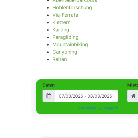
Abenteuerparcours
Höhlenforschung
Via-Ferrata
Klettern
Karting
Paragliding
Mountainbiking
Canyoning
Reiten
Daten
Miet
Flexibilität: +/- 3 tage