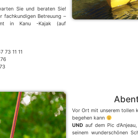
arten Sie und beraten Sie!
er fachkundigen Betreuung –
atent in Kanu -Kajak (auf
7 73 11 11
 76
 73
Abent
Vor Ort mit unserem tollen 
begehen kann
UND
auf dem Pic d’Anjeau,
seinem wunderschönen Sch