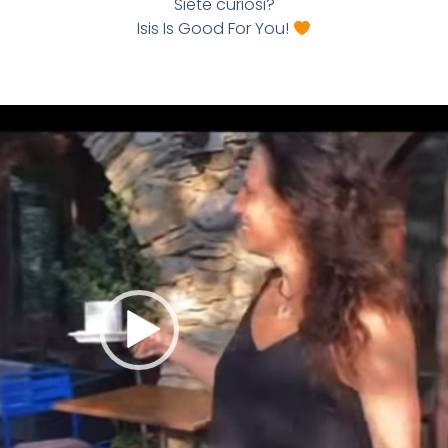
Siete curiosi?
Isis Is Good For You!