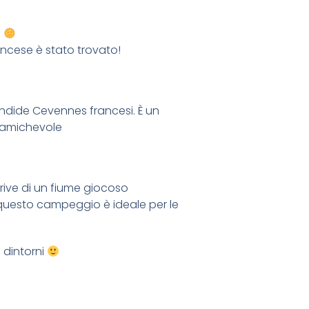
?
ancese è stato trovato!
endide Cevennes francesi. È un
 amichevole
 rive di un fiume giocoso
, questo campeggio è ideale per le
 dintorni