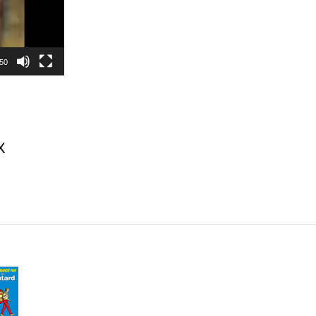
:50
X